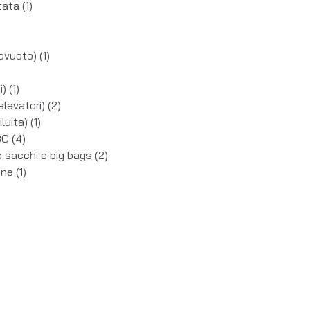
rtata
(1)
ttovuoto)
(1)
ci)
(1)
elevatori)
(2)
luita)
(1)
IBC
(4)
o sacchi e big bags
(2)
ione
(1)