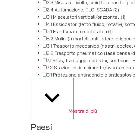
2.3 Misura di livello, umidità, densità, po
2.4 Automazione, PLC, SCADA
(2)
3.1 Miscelatori verticali/orizzontali
(1)
4.1 Essiccatori (letto fluido, rotativi, so
5.1 Frantumatori e trituratori
(1)
5.2 Mulini (a martelli, rulli, sfere, criogeni
6.1 Trasporto meccanico (nastri, coclee, 
6.2 Trasporto pneumatico (fase densa/di
7.1 Silos, tramogge, serbatoi, container 
7.2 Stazioni di riempimento/svuotament
9.1 Protezione antincendio e antiesplos
Mostra di più
Paesi