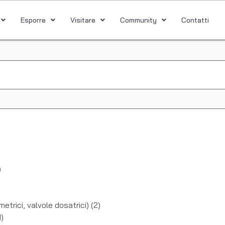
Esporre
Visitare
Community
Contatti
)
metrici, valvole dosatrici)
(2)
1)