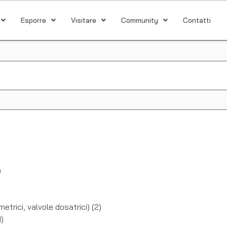
Esporre
Visitare
Community
Contatti
)
metrici, valvole dosatrici)
(2)
1)