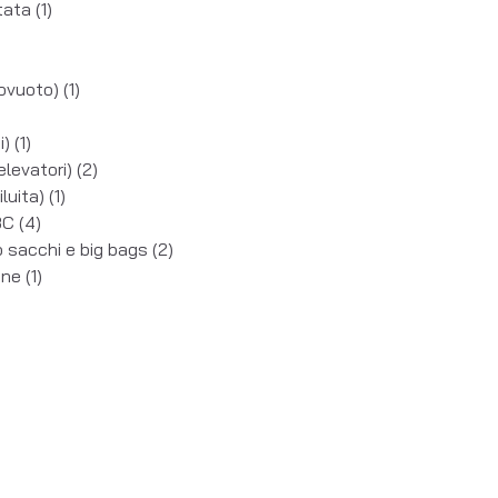
rtata
(1)
ttovuoto)
(1)
ci)
(1)
elevatori)
(2)
luita)
(1)
IBC
(4)
o sacchi e big bags
(2)
ione
(1)