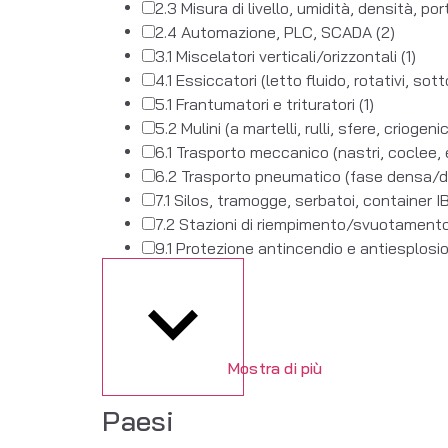
2.3 Misura di livello, umidità, densità, po
2.4 Automazione, PLC, SCADA
(2)
3.1 Miscelatori verticali/orizzontali
(1)
4.1 Essiccatori (letto fluido, rotativi, so
5.1 Frantumatori e trituratori
(1)
5.2 Mulini (a martelli, rulli, sfere, criogeni
6.1 Trasporto meccanico (nastri, coclee, 
6.2 Trasporto pneumatico (fase densa/di
7.1 Silos, tramogge, serbatoi, container 
7.2 Stazioni di riempimento/svuotament
9.1 Protezione antincendio e antiesplos
Mostra di più
Paesi