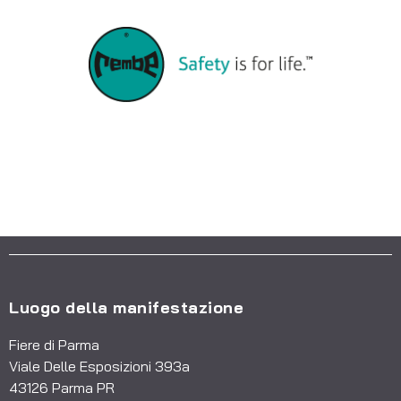
Rembe
REMBE propone soluzioni di sicurezza dirette
a tutti i settori industriali, per impianti ed
apparecchiature di ogni tipo. Tutti i nostri
prodotti sono "made in Germany" e
rispondono ai requisiti delle normative
nazionali ed internazionali. Tra i clienti che
utilizzano prodotti REMBE vi sono società
Luogo della manifestazione
leader di settori quali la trasformazione del
legno, l'industria alimentare, farmaceutica,
Fiere di Parma
Oil & Gas, chimica e petrolchimica.
Viale Delle Esposizioni 393a
L'approccio adottato da REMBE è "a tutto
43126 Parma PR