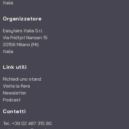
tondo": le attività di consulenza, engineering
Italia
ed assistenza sono il complemento ideale di
un prodotto sviluppato e realizzato
Organizzatore
principalmente in autonomia. La nostra è
un'azienda familiare indipendente, fondata
Easyfairs Italia S.r.l.
nel 1973, ed impiega circa 250 persone in
Via Fridtjof Nansen 15
tutto il mondo. Oltre alla sede principale
20156 Milano (MI)
situata a Brilon, nella regione tedesca
Italia
dell'Alto Sauerland, disponiamo di 9 filiali che
forniscono assistenza sul territorio in diverse
Link utili
parti del mondo. L'elevata agilità nei processi
decisionali assicura rapidità di reazione ed
Richiedi uno stand
elaborazione di proposte personalizzate per
Visita la fiera
tutte le tipologie applicative: dai prodotti
Newsletter
standard sino alle soluzioni speciali high-
Podcast
tech. Tra i prodotti ed i procedimenti più
Contatti
importanti sviluppati internamente,
ricordiamo i dischi di rottura inversi KUB® con
Tel.: +39 02 487 315 90
aste a carico di punta e la tecnologia dello