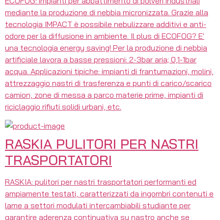
ECOFOG: impianti per abbattimento di polveri industriali
mediante la produzione di nebbia micronizzata. Grazie alla
tecnologia IMPACT è possibile nebulizzare additivi e anti-
odore per la diffusione in ambiente. Il plus di ECOFOG? E'
una tecnologia energy saving! Per la produzione di nebbia
artificiale lavora a basse pressioni: 2-3bar aria; 0,1-1bar
acqua. Applicazioni tipiche: impianti di frantumazioni, molini,
attrezzaggio nastri di trasferenza e punti di carico/scarico
camion, zone di messa a parco materie prime, impianti di
riciclaggio rifiuti solidi urbani, etc.
RASKIA PULITORI PER NASTRI
TRASPORTATORI
RASKIA: pulitori per nastri trasportatori performanti ed
ampiamente testati, caratterizzati da ingombri contenuti e
lame a settori modulati intercambiabili studiante per
garantire aderenza continuativa su nastro anche se