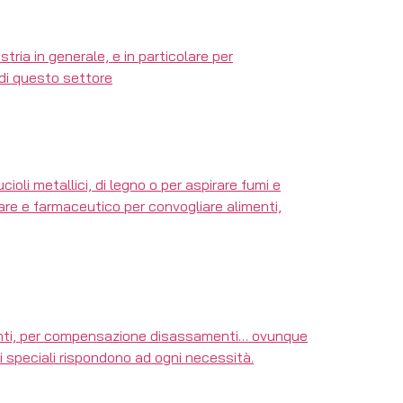
tria in generale, e in particolare per
 di questo settore
ioli metallici, di legno o per aspirare fumi e
tare e farmaceutico per convogliare alimenti,
branti, per compensazione disassamenti… ovunque
i speciali rispondono ad ogni necessità.