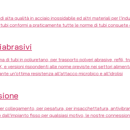
lta qualità in acciaio inossidabile ed altri materiali per l’indus
r tubi conformi a praticamente tutte le norme di tubi consuete
iabrasivi
ubi in poliuretano, per trasporto polveri abrasive, refili, truc
, e versioni rispondenti alle norme previste nei settori alimen
ante un’ottima resistenza all’attacco microbico e all’idrolisi
sione
 per collegamento, per pesatura, per insacchettatura, antivi
e dall’impianto fisso per qualsiasi motivo, le nostre connession