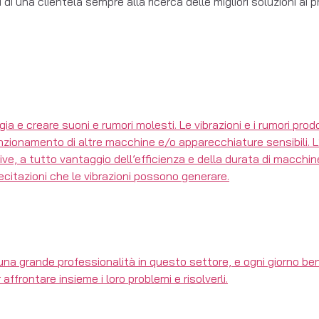
i una clientela sempre alla ricerca delle migliori soluzioni ai 
ia e creare suoni e rumori molesti. Le vibrazioni e i rumori pr
funzionamento di altre macchine e/o apparecchiature sensibili. L’
ve, a tutto vantaggio dell’efficienza e della durata di macchine 
ecitazioni che le vibrazioni possono generare.
una grande professionalità in questo settore, e ogni giorno be
affrontare insieme i loro problemi e risolverli.