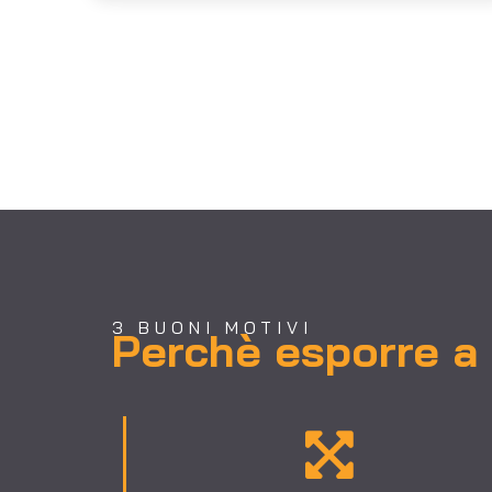
3 BUONI MOTIVI
Perchè esporre 