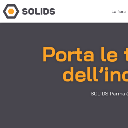
La fiera
Porta le 
dell’in
SOLIDS Parma è l’