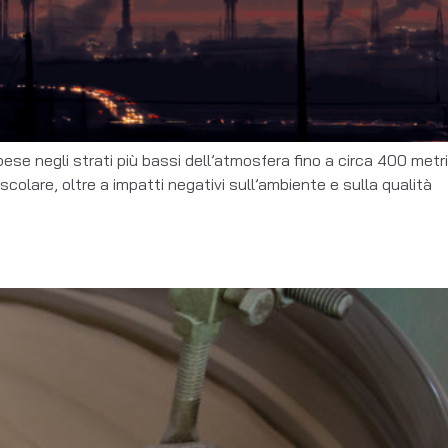
ese negli strati più bassi dell’atmosfera fino a circa 400 metri
olare, oltre a impatti negativi sull’ambiente e sulla qualità