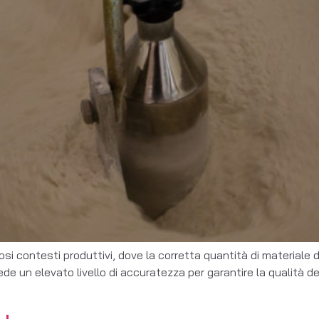
si contesti produttivi, dove la corretta quantità di materiale
e un elevato livello di accuratezza per garantire la qualità del