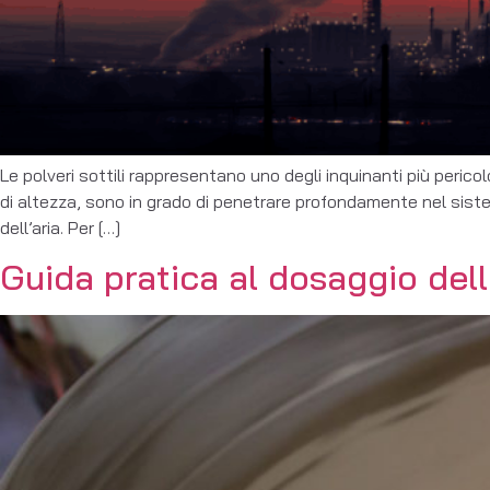
Le polveri sottili rappresentano uno degli inquinanti più peric
di altezza, sono in grado di penetrare profondamente nel sistem
dell’aria. Per […]
Guida pratica al dosaggio dell