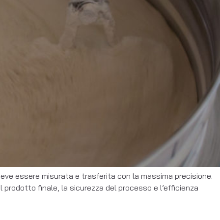
 deve essere misurata e trasferita con la massima precisione.
 prodotto finale, la sicurezza del processo e l’efficienza