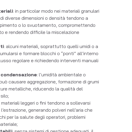
eriali
: in particolar modo nei materiali granulari
e di diverse dimensioni o densità tendono a
iempimento o lo svuotamento, compromettendo
o e rendendo difficile la miscelazione
ti
: alcuni materiali, soprattutto quelli umidi o a
mularsi e formare blocchi o “ponti” all’interno
flusso regolare e richiedendo interventi manuali
e condensazione
: l’umidità ambientale o
 può causare aggregazione, formazione di grumi
ture metalliche, riducendo la qualità del
silo;
: materiali leggeri o fini tendono a sollevarsi
 l’estrazione, generando polveri nell’aria che
i per la salute degli operatori, problemi
ateriale;
tabili
: senza sistemi di gestione adeguati, il