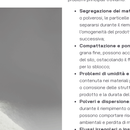
Segregazione dei mat
o polverosi, le particell
separarsi durante il r
l’omogeneità del prodott
successiva;
Compattazione e pon
grana fine, possono accu
del silo, ostacolando il 
per lo sblocco;
Problemi di umidità 
contenuta nei materiali
o corrosione delle strut
prodotto e la durata del 
Polveri e dispersione
durante il riempimento o
possono comportare risch
ambientali e perdita di m
Flussi irregolari o ins