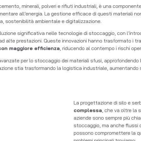
cemento, minerali, polveri e rifiuti industriali, è una compone
alimentare all’energia. La gestione efficace di questi materiali n
, sostenibilità ambientale e digitalizzazione.
voluzione significativa nelle tecnologie di stoccaggio, con l’int
ad alte prestazioni. Queste innovazioni hanno trasformato i trad
con maggiore efficienza
, riducendo al contempo i rischi oper
 avanzate per lo stoccaggio dei materiali sfusi, approfondendo l
azione stia trasformando la logistica industriale, aumentando si
La progettazione di silo e ser
complessa
, che va oltre la
aziende sono sempre più chiam
stoccaggio, ma anche flussi 
possono compromettere la quali
problemi principali troviamo: