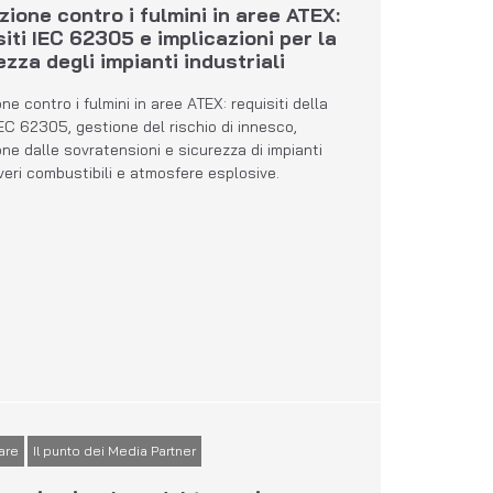
zione contro i fulmini in aree ATEX:
siti IEC 62305 e implicazioni per la
ezza degli impianti industriali
ne contro i fulmini in aree ATEX: requisiti della
EC 62305, gestione del rischio di innesco,
ne dalle sovratensioni e sicurezza di impianti
veri combustibili e atmosfere esplosive.
are
Il punto dei Media Partner