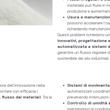
materiale può fluire in 
produzione e aumentand
Usura e manutenzio
possono accelerare l’usu
richiedendo manutenzione
Questi problemi richiedono u
innovativi, progettazione 
automatizzata e sistemi d
garantire un flusso regolare d
sostenibile dei silo industriali.
ore dell’innovazione nella
Sistemi di movimenta
ontare con efficacia i
automatizzati coordinati
 flusso dei materiali
. Tra le
prevenendo interruzioni o
Controllo di umidità
mantengono le condizioni