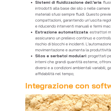
Sistemi di fluidizzazione dell’aria
: flu
introdotti alla base dei silo o nelle camer
materiali sfusi sempre fluidi. Questo previ
compattazioni, garantendo un’uscita regolar
e riducendo interventi manuali e fermi mac
Estrazione automatizzata
: estrattori
assicurano un prelievo continuo e controlla
rischio di blocchi e incidenti. L’automazione
movimentazione e aumenta la produttività 
Silos e serbatoi modulari
: progettati p
interni che grandi quantità esterne, offron
diversi e a condizioni ambientali variabili,
affidabilità nel tempo;
Integrazione con softw