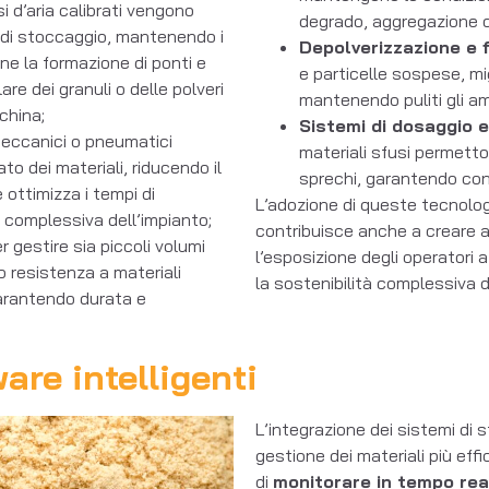
ssi d’aria calibrati vengono
degrado, aggregazione o 
e di stoccaggio, mantenendo i
Depolverizzazione e f
ene la formazione di ponti e
e particelle sospese, mi
e dei granuli o delle polveri
mantenendo puliti gli amb
china;
Sistemi di dosaggio e
 meccanici o pneumatici
materiali sfusi permetto
to dei materiali, riducendo il
sprechi, garantendo cont
 ottimizza i tempi di
L’adozione di queste tecnolog
complessiva dell’impianto;
contribuisce anche a creare am
er gestire sia piccoli volumi
l’esposizione degli operatori 
o resistenza a materiali
la sostenibilità complessiva de
 garantendo durata e
are intelligenti
L’integrazione dei sistemi di 
gestione dei materiali più ef
di
monitorare in tempo real