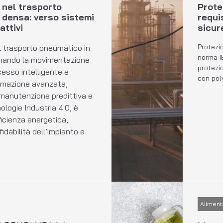
 nel trasporto
Prote
 densa: verso sistemi
requi
attivi
sicur
Protezio
l trasporto pneumatico in
norma I
mando la movimentazione
protezio
ocesso intelligente e
con pol
omazione avanzata,
manutenzione predittiva e
ologie Industria 4.0, è
ficienza energetica,
fidabilità dell’impianto e
Aliment