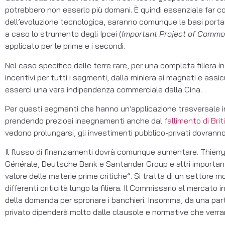
potrebbero non esserlo più domani. È quindi essenziale far co
dell’evoluzione tecnologica, saranno comunque le basi portan
a caso lo strumento degli Ipcei (
Important Project of Commo
applicato per le prime e i secondi.
Nel caso specifico delle terre rare, per una completa filiera
incentivi per tutti i segmenti, dalla miniera ai magneti e assic
esserci una vera indipendenza commerciale dalla Cina.
Per questi segmenti che hanno un’applicazione trasversale in 
prendendo preziosi insegnamenti anche dal
fallimento di Brit
vedono prolungarsi, gli investimenti pubblico-privati dovrann
Il flusso di finanziamenti dovrà comunque aumentare. Thierr
Générale, Deutsche Bank e Santander Group e altri importanti 
valore delle materie prime critiche”. Si tratta di un settore m
differenti criticità lungo la filiera. Il Commissario al mercat
della domanda per spronare i banchieri. Insomma, da una parte l
privato dipenderà molto dalle clausole e normative che verra