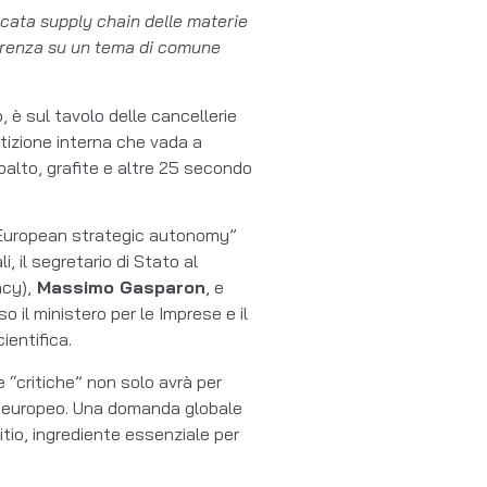
licata supply chain delle materie
correnza su un tema di comune
o, è sul tavolo delle cancellerie
etizione interna che vada a
obalto, grafite e altre 25 secondo
e European strategic autonomy”
li, il segretario di Stato al
cy),
Massimo Gasparon
, e
o il ministero per le Imprese e il
ientifica.
 “critiche” non solo avrà per
lo europeo. Una domanda globale
l litio, ingrediente essenziale per