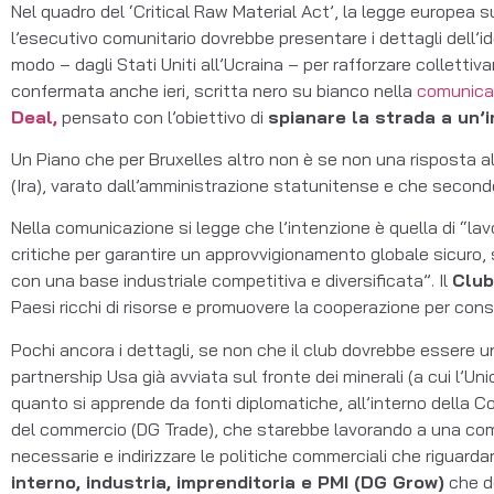
Nel quadro del ‘Critical Raw Material Act’, la legge europea s
l’esecutivo comunitario dovrebbe presentare i dettagli dell’id
modo – dagli Stati Uniti all’Ucraina – per rafforzare collettiv
confermata anche ieri, scritta nero su bianco nella
comunicaz
Deal,
pensato con l’obiettivo di
spianare la strada a un’
Un Piano che per Bruxelles altro non è se non una risposta al p
(Ira), varato dall’amministrazione statunitense e che secon
Nella comunicazione si legge che l’intenzione è quella di “la
critiche per garantire un approvvigionamento globale sicuro, 
con una base industriale competitiva e diversificata”. Il
Club
Paesi ricchi di risorse e promuovere la cooperazione per consenti
Pochi ancora i dettagli, se non che il club dovrebbe essere u
partnership Usa già avviata sul fronte dei minerali (a cui l’Un
quanto si apprende da fonti diplomatiche, all’interno della C
del commercio (DG Trade), che starebbe lavorando a una comu
necessarie e indirizzare le politiche commerciali che riguarda
interno, industria, imprenditoria e PMI (DG Grow)
che do