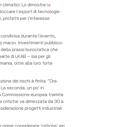
i climatici. Lo dimostra
la
loccare l’
export
di tecnologie
i
, protetti per l’interesse
a condivisa durante l’evento,
 marzo. Investimenti pubblico-
 della prassi burocratica che
arte di LKAB – sia per gli
mania, oltre alla loro forte
one dei rischi è finita. “Ora
 La seconda, un po’ in
lla Commissione europea tramite
me critiche va dimezzata da 30 a
iderazione progetti industriali
rime considerate ‘critiche’ ieri