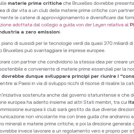
ulle
materie prime critiche
che Bruxelles dovrebbe presentar
ea di dar vita a un club delle materie prime critiche con partn
amente le catene di approvvigionamento e diversificare dai fornit
ione adottata dal collegio a guida von der Leyen relativa al
P
industria a zero emission
i.
iano di sussidi per le tecnologie verdi da quasi 370 miliardi di 
do Bruxelles può svantaggiare le imprese europee.
vorare con partner che condividono la stessa idea per creare u
sostenibile e conveniente di materie prime essenziali per la nos
 dovrebbe dunque sviluppare principi per riunire i “con
re ai Paesi in via di sviluppo ricchi di risorse di risalire la ca
n’iniziativa sostenuta anche dal governo statunitense e che dov
ione europea ha aderito insieme ad altri Stati membri, tra cui
It
ommissione europea il club sarà gestito da due diverse direzion
nicazione non vincolante ma con linee guida che andranno a i
no minerali e materie prime critiche; e poi la direzione generale
vrebbe invece lavorare a un regolamento vero e proprio per st