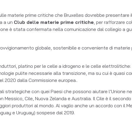
sulle materie prime critiche che Bruxelles dovrebbe presentare 
ta a un
Club delle materie prime critiche
, per rafforzare c
nzione è stata confermata nella comunicazione dal collegio a gu
provvigionamento globale, sostenibile e conveniente di materie 
onduttori, platino per le celle a idrogeno e le celle elettrolitic
ecnologie pulite necessarie alla transizione, ma su cui è quas
nel 2020 dalla Commissione europea..
li strategiche con quei Paesi che possono aiutare l’Unione nel
 Messico, Cile, Nuova Zelanda e Australia. Il Cile è il secondo 
ggiori produttori al mondo. Al vaglio anche un accordo con il Me
araguay e Uruguay) sospese dal 2019.