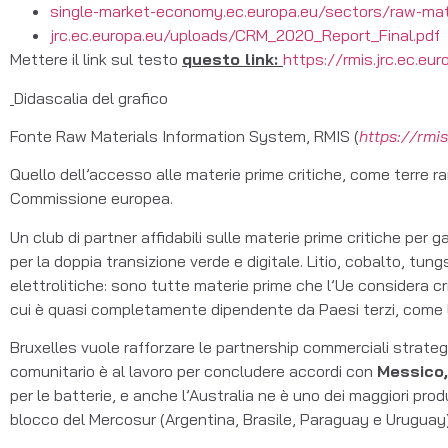
single-market-economy.ec.europa.eu/sectors/raw-mater
jrc.ec.europa.eu/uploads/CRM_2020_Report_Final.pdf
Mettere il link sul testo
questo link:
https://rmis.jrc.ec.e
Didascalia del grafico
Fonte Raw Materials Information System, RMIS (
https://rmis
Quello dell’accesso alle materie prime critiche, come terre rare
Commissione europea.
Un club di partner affidabili sulle materie prime critiche per
per la doppia transizione verde e digitale. Litio, cobalto, tungs
elettrolitiche: sono tutte materie prime che l’Ue considera cr
cui è quasi completamente dipendente da Paesi terzi, come l
Bruxelles vuole rafforzare le partnership commerciali strateg
comunitario è al lavoro per concludere accordi con
Messico,
per le batterie, e anche l’Australia ne è uno dei maggiori prod
blocco del Mercosur (Argentina, Brasile, Paraguay e Uruguay