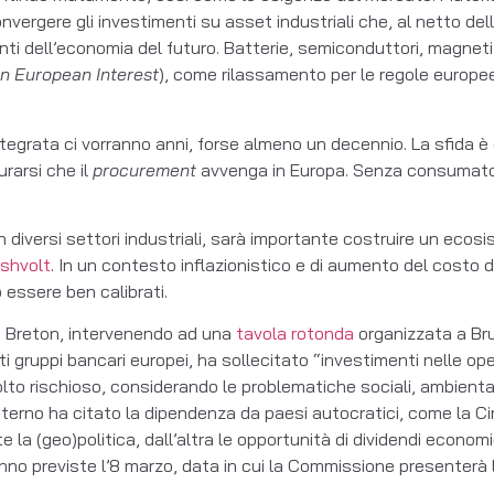
nvergere gli investimenti su asset industriali che, al netto del
ti dell’economia del futuro. Batterie, semiconduttori, magneti 
n European Interest
), come rilassamento per le regole europee 
 integrata ci vorranno anni, forse almeno un decennio. La sfid
urarsi che il
procurement
avvenga in Europa. Senza consumatori 
diversi settori industriali, sarà importante costruire un ecosi
ishvolt
. In un contesto inflazionistico e di aumento del costo d
o essere ben calibrati.
y Breton, intervenendo ad una
tavola rotonda
organizzata a Bru
gruppi bancari europei, ha sollecitato “investimenti nelle ope
olto rischioso, considerando le problematiche sociali, ambientali
o interno ha citato la dipendenza da paesi autocratici, come la C
a (geo)politica, dall’altra le opportunità di dividendi economici
nno previste l’8 marzo, data in cui la Commissione presenterà