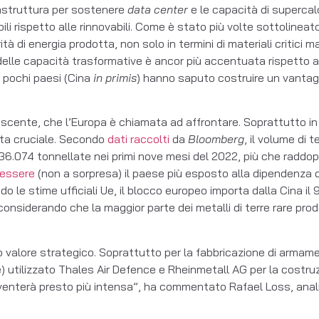
nfrastruttura per sostenere
data center
e le capacità di supercal
li rispetto alle rinnovabili. Come è stato più volte sottolinea
ità di energia prodotta, non solo in termini di materiali critici
 delle capacità trasformative è ancor più accentuata rispetto 
i pochi paesi (Cina
in primis
) hanno saputo costruire un vantag
nascente, che l’Europa è chiamata ad affrontare. Soprattutto i
enta cruciale. Secondo
dati raccolti
da
Bloomberg
, il volume di 
 a 36.074 tonnellate nei primi nove mesi del 2022, più che raddop
 essere
(non a sorpresa) il paese più esposto alla dipendenza da
o le stime ufficiali Ue, il blocco europeo importa dalla Cina i
considerando che la maggior parte dei metalli di terre rare pr
loro valore strategico. Soprattutto per la fabbricazione di arma
) utilizzato Thales Air Defence e Rheinmetall AG per la costruz
diventerà presto più intensa”, ha commentato Rafael Loss, anali