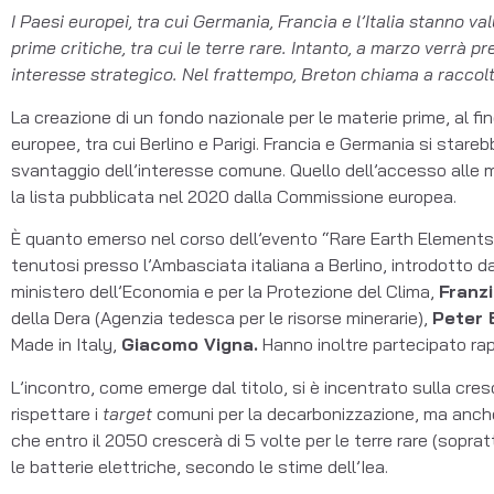
I Paesi europei, tra cui Germania, Francia e l’Italia stanno v
prime critiche, tra cui le terre rare. Intanto, a marzo verrà
interesse strategico. Nel frattempo, Breton chiama a raccol
La creazione di un fondo nazionale per le materie prime, al fine
europee, tra cui Berlino e Parigi. Francia e Germania si star
svantaggio dell’interesse comune. Quello dell’accesso alle mate
la lista pubblicata nel 2020 dalla Commissione europea.
È quanto emerso nel corso dell’evento “Rare Earth Elements 
tenutosi presso l’Ambasciata italiana a Berlino, introdotto 
ministero dell’Economia e per la Protezione del Clima,
Franzi
della Dera (Agenzia tedesca per le risorse minerarie),
Peter 
Made in Italy,
Giacomo Vigna.
Hanno inoltre partecipato ra
L’incontro, come emerge dal titolo, si è incentrato sulla cre
rispettare i
target
comuni per la decarbonizzazione, ma anche 
che entro il 2050 crescerà di 5 volte per le terre rare (soprat
le batterie elettriche, secondo le stime dell’Iea.