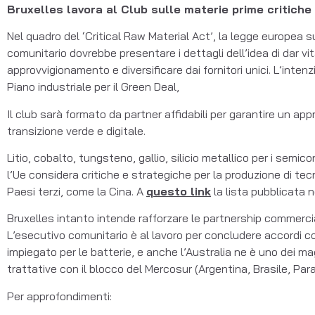
Bruxelles lavora al Club sulle materie prime critiche
Nel quadro del ‘Critical Raw Material Act’, la legge europea 
comunitario dovrebbe presentare i dettagli dell’idea di dar vi
approvvigionamento e diversificare dai fornitori unici. L’inte
Piano industriale per il Green Deal,
Il club sarà formato da partner affidabili per garantire un ap
transizione verde e digitale.
Litio, cobalto, tungsteno, gallio, silicio metallico per i semic
l’Ue considera critiche e strategiche per la produzione di t
Paesi terzi, come la Cina. A
questo link
la lista pubblicata 
Bruxelles intanto intende rafforzare le partnership commercia
L’esecutivo comunitario è al lavoro per concludere accordi con
impiegato per le batterie, e anche l’Australia ne è uno dei ma
trattative con il blocco del Mercosur (Argentina, Brasile, P
Per approfondimenti: