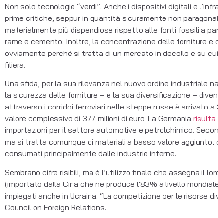
Non solo tecnologie “verdi”. Anche i dispositivi digitali e l’i
prime critiche, seppur in quantità sicuramente non paragonabi
materialmente più dispendiose rispetto alle fonti fossili a par
rame e cemento. Inoltre, la concentrazione delle forniture e
ovviamente perché si tratta di un mercato in decollo e su cu
filiera.
Una sfida, per la sua rilevanza nel nuovo ordine industriale 
la sicurezza delle forniture – e la sua diversificazione – div
attraverso i corridoi ferroviari nelle steppe russe è arrivato
valore complessivo di 377 milioni di euro. La Germania
risulta
importazioni per il settore automotive e petrolchimico. Second
ma si tratta comunque di materiali a basso valore aggiunto, 
consumati principalmente dalle industrie interne.
Sembrano cifre risibili, ma è l’utilizzo finale che assegna il 
(importato dalla Cina che ne produce l’83% a livello mondiale
impiegati anche in Ucraina. “La competizione per le risorse 
Council on Foreign Relations.