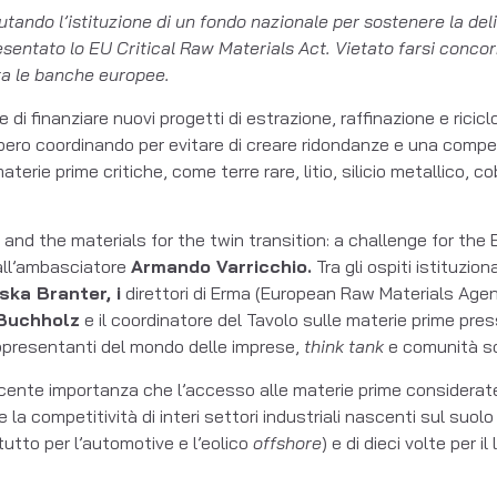
alutando l’istituzione di un fondo nazionale per sostenere la de
 presentato lo EU Critical Raw Materials Act. Vietato farsi con
ta le banche europee.
 di finanziare nuovi progetti di estrazione, raffinazione e ricicl
ebbero coordinando per evitare di creare ridondanze e una comp
rie prime critiche, come terre rare, litio, silicio metallico, c
and the materials for the twin transition: a challenge for th
dall’ambasciatore
Armando Varricchio.
Tra gli ospiti istituziona
ska Branter, i
direttori di Erma (European Raw Materials Agen
Buchholz
e il coordinatore del Tavolo sulle materie prime press
ppresentanti del mondo delle imprese,
think tank
e comunità sc
scente importanza che l’accesso alle materie prime considerate
la competitività di interi settori industriali nascenti sul suo
tutto per l’automotive e l’eolico
offshore
) e di dieci volte per i