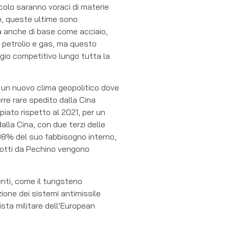
colo saranno voraci di materie
to, queste ultime sono
 ma anche di base come acciaio,
a petrolio e gas, ma questo
gio competitivo lungo tutta la
n un nuovo clima geopolitico dove
terre rare spedito dalla Cina
piato rispetto al 2021, per un
lla Cina, con due terzi delle
l 98% del suo fabbisogno interno,
odotti da Pechino vengono
menti, come il tungsteno
ione dei sistemi antimissile
sta militare dell’European