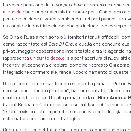
La sovrapposizione delle
supply chain
diventerà un’arma geoe
minaccia
che giunge dal ministro cinese per il Commercio e que
per la produzione di wafer semiconduttori per i pannelli fotovo
nazionale e industriale cinese che già include, per esempio, le
Se Cina e Russia non sono più fornitori ritenuti affidabili, co
come raccontato dal
Sole 24 Ore
, è quella che condurrà alla
privati, maggior cooperazione interstatale e tra le agenzie n
rappresenta
un punto debole
, sia per l’apertura di nuovi siti
incentivi all’economia circolare, come ha ricordato
Giacomo 
integrazione commerciale, rende il coordinamento di queste m
Due posizioni interessanti sono emerse. La prima, di
Peter 
conosciamo a fondo i problemi”, ha commentato, “dobbiamo co
controtendenza rispetto alla prima, quella di
Gian Andrea B
il Joint Research Centre (braccio scientifico dei funzionari a
15. Una revisione che imporrebbe una nuova metodologia di ana
dalla natura prettamente strategica.
Questo alla luce del fatto che il contesto geopolitico è in c