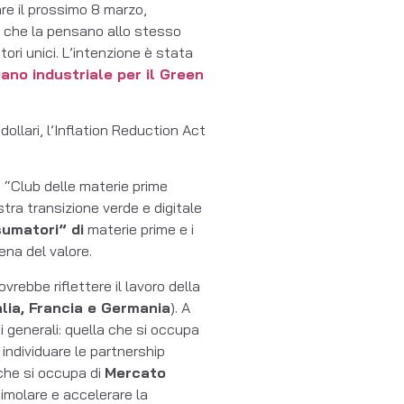
e il prossimo 8 marzo,
er che la pensano allo stesso
ori unici. L’intenzione è stata
iano industriale per il Green
dollari, l’Inflation Reduction Act
n “Club delle materie prime
tra transizione verde e digitale
sumatori” di
materie prime e i
tena del valore.
rebbe riflettere il lavoro della
alia, Francia e Germania
). A
i generali: quella che si occupa
ndividuare le partnership
 che si occupa di
Mercato
imolare e accelerare la