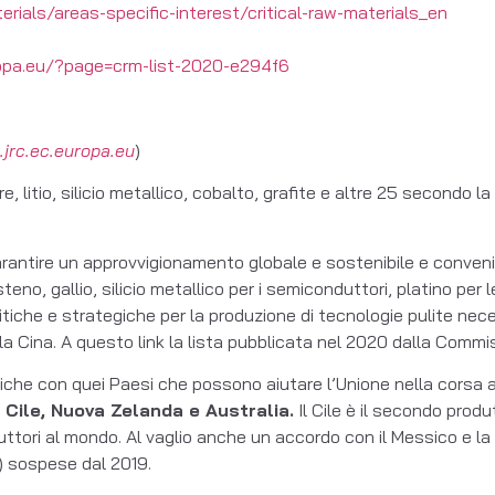
ials/areas-specific-interest/critical-raw-materials_en
uropa.eu/?page=crm-list-2020-e294f6
.jrc.ec.europa.eu
)
, litio, silicio metallico, cobalto, grafite e altre 25 secondo l
 garantire un approvvigionamento globale e sostenibile e conven
teno, gallio, silicio metallico per i semiconduttori, platino per l
itiche e strategiche per la produzione di tecnologie pulite nec
a Cina. A questo link la lista pubblicata nel 2020 dalla Commi
iche con quei Paesi che possono aiutare l’Unione nella corsa a
 Cile, Nuova Zelanda e Australia.
Il Cile è il secondo produ
uttori al mondo. Al vaglio anche un accordo con il Messico e la r
) sospese dal 2019.