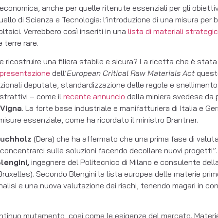
conomica, anche per quelle ritenute essenziali per gli obiettiv
llo di Scienza e Tecnologia: l’introduzione di una misura per b
ltaici. Verrebbero così inseriti in una
lista di materiali strategic
 terre rare.
me ricostruire una filiera stabile e sicura? La ricetta che è stat
presentazione
dell’
European Critical Raw Materials Act
questo
azionali deputate, standardizzazione delle regole e snellimento
 estrattivi – come il
recente annuncio
della miniera svedese da p
Vigna
. La forte base industriale e manifatturiera di Italia e Ger
isure essenziale, come ha ricordato il ministro Brantner.
Buchholz
(Dera) che ha affermato che una prima fase di valutazi
ncentrarci sulle soluzioni facendo decollare nuovi progetti”.
lengini,
ingegnere del Politecnico di Milano e consulente de
 Bruxelles). Secondo Blengini la lista europea delle materie pri
lisi e una nuova valutazione dei rischi, tenendo magari in cons
ontinuo mutamento, così come le esigenze del mercato. Materie p