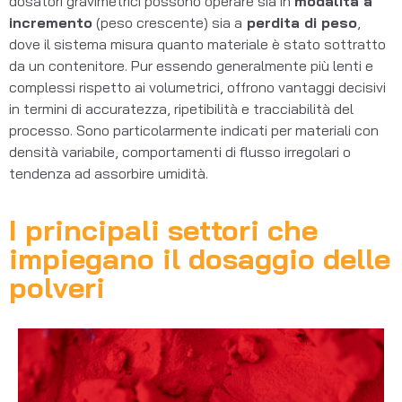
dosatori gravimetrici possono operare sia in
modalità a
incremento
(peso crescente) sia a
perdita di peso
,
dove il sistema misura quanto materiale è stato sottratto
da un contenitore. Pur essendo generalmente più lenti e
complessi rispetto ai volumetrici, offrono vantaggi decisivi
in termini di accuratezza, ripetibilità e tracciabilità del
processo. Sono particolarmente indicati per materiali con
densità variabile, comportamenti di flusso irregolari o
tendenza ad assorbire umidità.
I principali settori che
impiegano il dosaggio delle
polveri