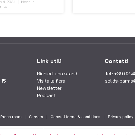
e 4, 2024
Nessun
ento
Link utili
Contatti
.
Richiedi uno stand
Tel.: +39 02 
 15
Visita la fiera
solids-parma
Newsletter
Podcast
Press room
|
Careers
|
General terms & conditions
|
Privacy policy