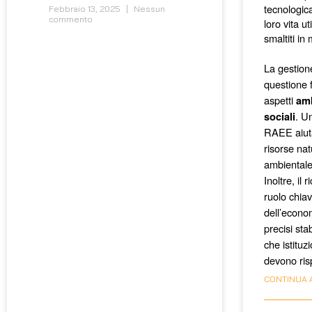
tecnologica
Febbraio 13, 2025
Nessun
commento
loro vita u
smaltiti in
La gestione
questione 
aspetti
amb
. U
sociali
RAEE aiuta
risorse nat
ambientale,
Inoltre, il
ruolo chiav
dell’econom
precisi sta
che istituzi
devono ris
CONTINUA 