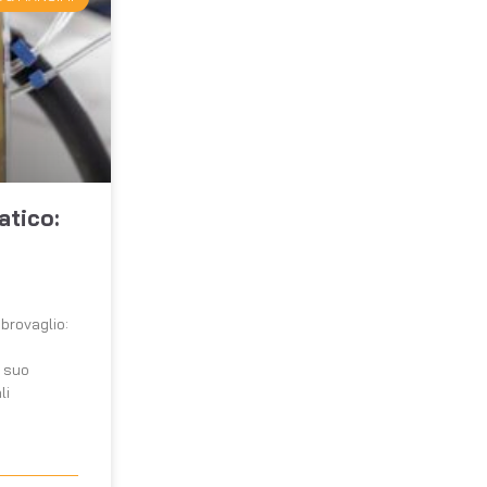
tico:
brovaglio:
l suo
li