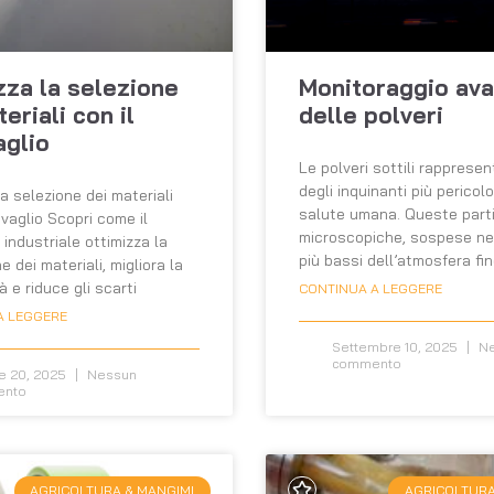
zza la selezione
Monitoraggio av
eriali con il
delle polveri
aglio
Le polveri sottili rapprese
degli inquinanti più pericolo
la selezione dei materiali
salute umana. Queste parti
ovaglio Scopri come il
microscopiche, sospese neg
 industriale ottimizza la
più bassi dell’atmosfera fin
 dei materiali, migliora la
à e riduce gli scarti
CONTINUA A LEGGERE
A LEGGERE
Settembre 10, 2025
Ne
commento
e 20, 2025
Nessun
ento
AGRICOLTURA & MANGIMI
AGRICOLTURA