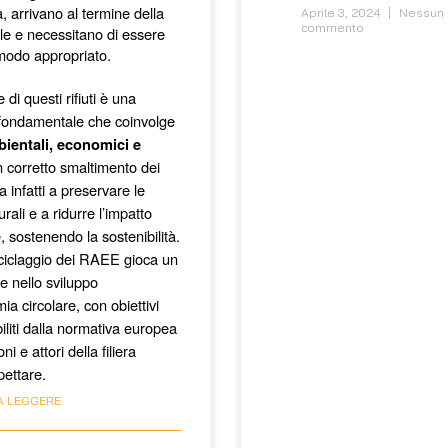
, arrivano al termine della 
Aprile 3, 2024
Nessun
commento
tile e necessitano di essere 
 modo appropriato.
 di questi rifiuti è una
fondamentale che coinvolge
ientali, economici e
n corretto smaltimento dei
 infatti a preservare le
urali e a ridurre l’impatto
 sostenendo la sostenibilità.
 riciclaggio dei RAEE gioca un
e nello sviluppo
ia circolare, con obiettivi
biliti dalla normativa europea
oni e attori della filiera
pettare.
A LEGGERE