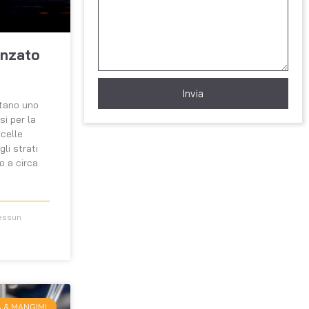
anzato
Invia
ntano uno
si per la
celle
li strati
o a circa
ssun
 & MANGIMI