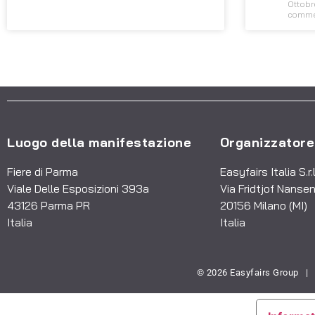
Ottobr
comm
Luogo della manifestazione
Organizzatore
Fiere di Parma
Easyfairs Italia S.r.l
Viale Delle Esposizioni 393a
Via Fridtjof Nansen
43126 Parma PR
20156 Milano (MI)
Italia
Italia
© 2026 Easyfairs Group
|