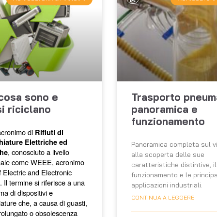
cosa sono e
Trasporto pneuma
i riciclano
panoramica e
funzionamento
cronimo di
 Rifiuti di 
iature Elettriche ed 
Panoramica completa sul vi
, conosciuto a livello 
che
alla scoperta delle sue
onale come WEEE, acronimo 
caratteristiche distintive, i
 Electric and Electronic 
funzionamento e le principa
Il termine si riferisce a una 
applicazioni industriali.
 di dispositivi e 
CONTINUA A LEGGERE
ture che, a causa di guasti, 
prolungato o obsolescenza 