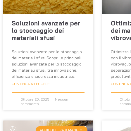
Soluzioni avanzate per
Ottimi
lo stoccaggio dei
dei mat
materiali sfusi
vibrov
Soluzioni avanzate per lo stoccaggio
Ottimizza 
dei materiali sfusi Scopri le principali
con il vibr
soluzioni avanzate per lo stoccaggio
vibrovaglio
dei materiali sfusi, tra innovazione,
separazione
efficienza e sicurezza industriale.
produttivit
CONTINUA A LEGGERE
CONTINUA 
Ottobre 20, 2025
Nessun
Ottobr
commento
comm
AGRICOLTURA & MANGIMI