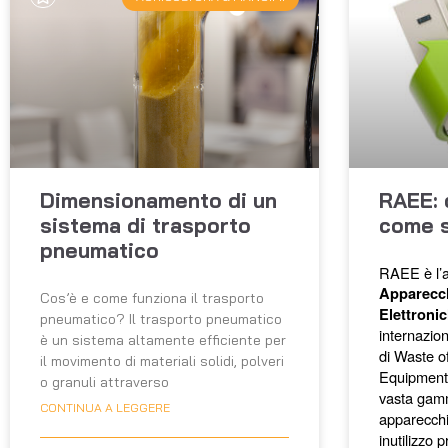
Dimensionamento di un
RAEE: 
sistema di trasporto
come s
pneumatico
RAEE è l’a
Apparecch
Cos’è e come funziona il trasporto
Elettroni
pneumatico? Il trasporto pneumatico
internazi
è un sistema altamente efficiente per
di Waste of
il movimento di materiali solidi, polveri
Equipment. 
o granuli attraverso
vasta gamma
CONTINUA A LEGGERE
apparecchia
inutilizzo 