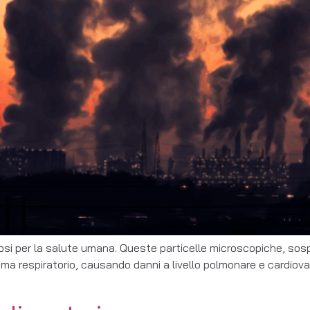
olosi per la salute umana. Queste particelle microscopiche, sosp
a respiratorio, causando danni a livello polmonare e cardiovasc