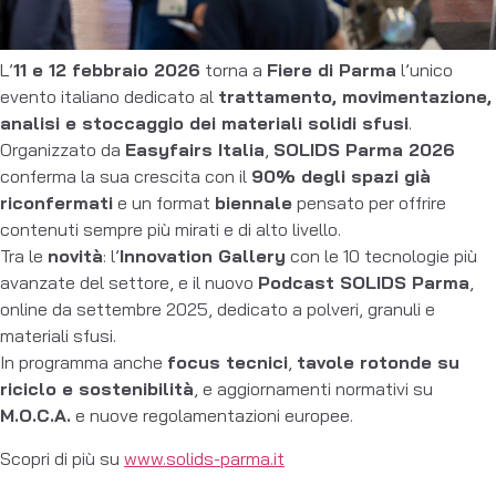
L’
11 e 12 febbraio 2026
torna a
Fiere di Parma
l’unico
evento italiano dedicato al
trattamento, movimentazione,
analisi e stoccaggio dei materiali solidi sfusi
.
Organizzato da
Easyfairs Italia
,
SOLIDS Parma 2026
conferma la sua crescita con il
90% degli spazi già
riconfermati
e un format
biennale
pensato per offrire
contenuti sempre più mirati e di alto livello.
Tra le
novità
: l’
Innovation Gallery
con le 10 tecnologie più
avanzate del settore, e il nuovo
Podcast SOLIDS Parma
,
online da settembre 2025, dedicato a polveri, granuli e
materiali sfusi.
In programma anche
focus tecnici
,
tavole rotonde su
riciclo e sostenibilità
, e aggiornamenti normativi su
M.O.C.A.
e nuove regolamentazioni europee.
Scopri di più su
www.solids-parma.it