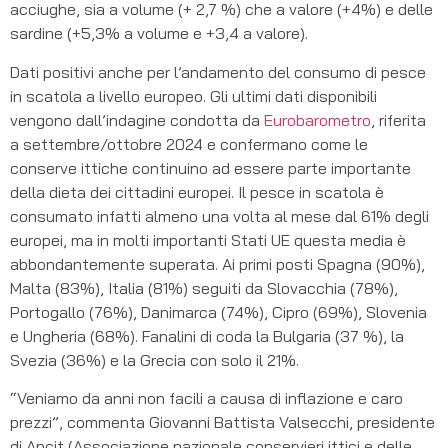
acciughe, sia a volume (+ 2,7 %) che a valore (+4%) e delle
sardine (+5,3% a volume e +3,4 a valore).
Dati positivi anche per l’andamento del consumo di pesce
in scatola a livello europeo. Gli ultimi dati disponibili
vengono dall’indagine condotta da
Eurobarometro
, riferita
a settembre/ottobre 2024 e confermano come le
conserve ittiche continuino ad essere parte importante
della dieta dei cittadini europei. Il pesce in scatola è
consumato infatti almeno una volta al mese dal 61% degli
europei, ma in molti importanti Stati UE questa media è
abbondantemente superata. Ai primi posti Spagna (90%),
Malta (83%), Italia (81%) seguiti da Slovacchia (78%),
Portogallo (76%), Danimarca (74%), Cipro (69%), Slovenia
e Ungheria (68%). Fanalini di coda la Bulgaria (37 %), la
Svezia (36%) e la Grecia con solo il 21%.
“Veniamo da anni non facili a causa di inflazione e caro
prezzi”, commenta Giovanni Battista Valsecchi, presidente
di Ancit (Associazione nazionale conservieri ittici e delle