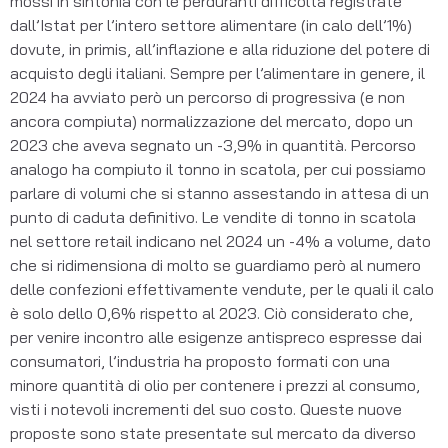
mossi in sintonia con le perduranti difficoltà registrate
dall’Istat per l’intero settore alimentare (in calo dell’1%)
dovute, in primis, all’inflazione e alla riduzione del potere di
acquisto degli italiani. Sempre per l’alimentare in genere, il
2024 ha avviato però un percorso di progressiva (e non
ancora compiuta) normalizzazione del mercato, dopo un
2023 che aveva segnato un -3,9% in quantità. Percorso
analogo ha compiuto il tonno in scatola, per cui possiamo
parlare di volumi che si stanno assestando in attesa di un
punto di caduta definitivo. Le vendite di tonno in scatola
nel settore retail indicano nel 2024 un -4% a volume, dato
che si ridimensiona di molto se guardiamo però al numero
delle confezioni effettivamente vendute, per le quali il calo
è solo dello 0,6% rispetto al 2023. Ciò considerato che,
per venire incontro alle esigenze antispreco espresse dai
consumatori, l’industria ha proposto formati con una
minore quantità di olio per contenere i prezzi al consumo,
visti i notevoli incrementi del suo costo. Queste nuove
proposte sono state presentate sul mercato da diverso