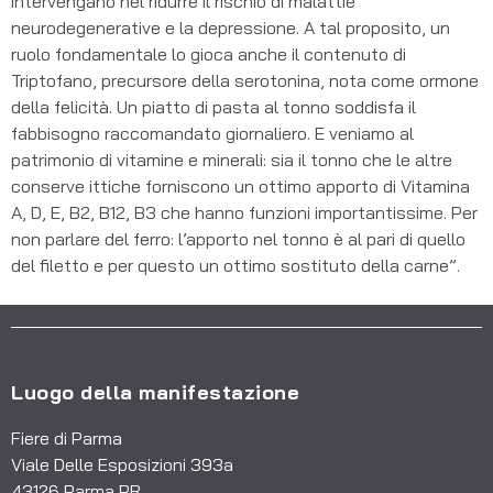
intervengano nel ridurre il rischio di malattie
neurodegenerative e la depressione. A tal proposito, un
ruolo fondamentale lo gioca anche il contenuto di
Triptofano, precursore della serotonina, nota come ormone
della felicità. Un piatto di pasta al tonno soddisfa il
fabbisogno raccomandato giornaliero. E veniamo al
patrimonio di vitamine e minerali: sia il tonno che le altre
conserve ittiche forniscono un ottimo apporto di Vitamina
A, D, E, B2, B12, B3 che hanno funzioni importantissime. Per
non parlare del ferro: l’apporto nel tonno è al pari di quello
del filetto e per questo un ottimo sostituto della carne”.
Luogo della manifestazione
Fiere di Parma
Viale Delle Esposizioni 393a
43126 Parma PR