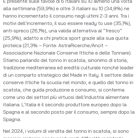
È presente sulle tavole di 6 italiani su 10 almeno una volta
alla settimana (59,9%) e oltre 3 italiani su 10 (34,8%) ne
hanno incrementato il consumo negli ultimi 2-3 anni. Tra i
motivi dell’incremento, il suo essere ready to use (35,1%),
anti-spreco (26,1%), una valida alternativa al “fresco”
(25,9%), adatto a chi pratica sport grazie alla sua quota
proteica (21,3% – Fonte: AstraRicerche/Ancit –
Associazione Nazionale Conserve Ittiche e delle Tonnare).
Stiamo parlando del tonno in scatola, sinonimo di storia,
tradizione mediterranea ed eredità culturale nonché leader
di un comparto strategico del Made in Italy. Il settore delle
conserve ittiche fa scuola nel mondo, e quello del tonno in
scatola, che guida produzione e consumo, si conferma
come uno dei settori più virtuosi dell’industria alimentare
italiana. L’Italia è il secondo produttore europeo dopo la
Spagna e al secondo posto per il consumo, sempre dopo la
Spagna.
Nel 2024, i volumi di vendita del tonno in scatola, si sono