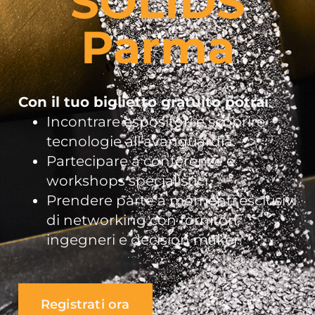
SOLIDS
Parma
Con il tuo biglietto gratuito potrai
:
Incontrare espositori e scoprire
tecnologie all’avanguardia.
Partecipare a conferenze e
workshops specialistici.
Prendere parte a momenti esclusivi
di networking con fornitori,
ingegneri e decision maker.
Registrati ora