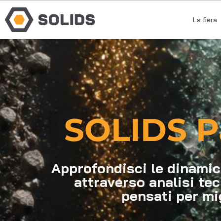
La fiera
SOLIDS P
Approfondisci le dinamich
attraverso analisi tec
pensati per mi