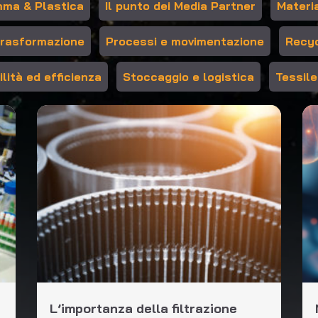
ma & Plastica
Il punto dei Media Partner
Materia
trasformazione
Processi e movimentazione
Recyc
lità ed efficienza
Stoccaggio e logistica
Tessile
L’importanza della filtrazione