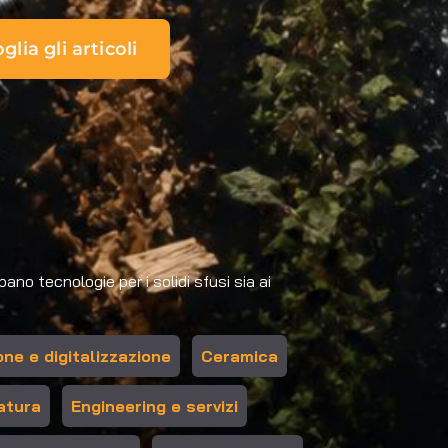
glia gli articoli
no tecnologie per i solidi sfusi sia ai
ne e digitalizzazione
Ceramica
atura
Engineering e servizi