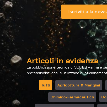
Iscriviti alla news
Articoli in evidenza
La pubblicazione tecnica di SOLIDS Parma è pensa
professionisti che le utilizzano quotidianamente
Tutti
Agricoltura & Mangimi
Chimico-Farmaceutico
Co