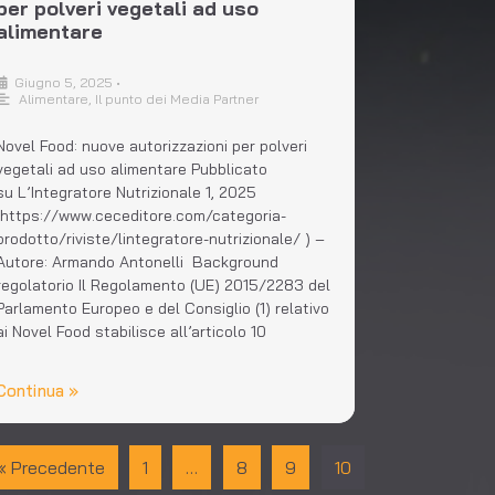
per polveri vegetali ad uso
alimentare
Giugno 5, 2025
•
Alimentare
,
Il punto dei Media Partner
Novel Food: nuove autorizzazioni per polveri
vegetali ad uso alimentare Pubblicato
su L’Integratore Nutrizionale 1, 2025
(https://www.ceceditore.com/categoria-
prodotto/riviste/lintegratore-nutrizionale/ ) –
Autore: Armando Antonelli Background
regolatorio Il Regolamento (UE) 2015/2283 del
Parlamento Europeo e del Consiglio (1) relativo
ai Novel Food stabilisce all’articolo 10
Continua »
« Precedente
1
…
8
9
10