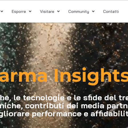
Esporre
Visitare
Community
Contatti
arma Insights
e, le tecnologie e le sfide del tr
niche, contributi dei media partn
gliorare performance e affidabilit