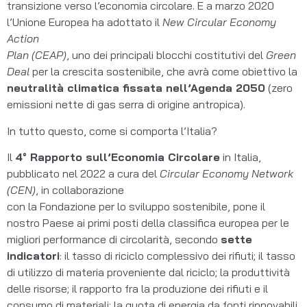
transizione verso l’economia circolare. E a marzo 2020
l’Unione Europea ha adottato il
New Circular Economy
Action
Plan (CEAP)
, uno dei principali blocchi costitutivi del
Green
Deal
per la crescita sostenibile, che avrà come obiettivo la
neutralità climatica fissata nell’Agenda 2050
(zero
emissioni nette di gas serra di origine antropica).
In tutto questo, come si comporta l’Italia?
Il
4° Rapporto sull’Economia Circolare
in Italia,
pubblicato nel 2022 a cura del
Circular Economy Network
(CEN)
, in collaborazione
con la Fondazione per lo sviluppo sostenibile, pone il
nostro Paese ai primi posti della classifica europea per le
migliori performance di circolarità, secondo
sette
indicatori
: il tasso di riciclo complessivo dei rifiuti; il tasso
di utilizzo di materia proveniente dal riciclo; la produttività
delle risorse; il rapporto fra la produzione dei rifiuti e il
consumo di materiali; la quota di energia da fonti rinnovabili