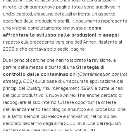
mirate: le cinquantanove pagine totali sono suddivise in
undici capitoli, ciascuno dei quali affronta un aspetto
specifico delle produzioni sterili. Il documento rappresenta
una visione completamente rinnovata di
come
affrontare lo sviluppo delle produzioni in asepsi
rispetto alla precedente versione dell’Annex, risalente al
2008 e che contava solo sedici pagine.
Due i principi cardine che hanno ispirato la revisione, a
partire dalla messa a punto di una
Strategia di
controllo delle contaminazioni
(Contamination control
strategy, CCS)
sulla base di un’accurata applicazione dei
principi del
Quality risk management (QRM)
a tutte le fasi
del ciclo produttivo. Il nuovo Annex 1 ha anche cercato di
raccogliere al suo interno tutte le opportunità offerte
dall’avanzamento tecnologico analitico e di processo, che
si è fatto sempre più veloce e innovativo nel corso del
secondo decennio degli anni 2000, alla luce dei requisiti
dettati dalle linee guida ICH Q9 (QRM) e Q10