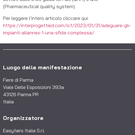
(Pharmaceutical quality system).
Per leggere l’intero articolo cliccare qui:
https://interprogettied.com/icf/2023/01/31/adeguare-gli-
impianti-allannex-1-una-sfida-complessa/
Luogo della manifestazione
Fiere di Parma
Viale Delle Esposizioni 393a
43126 Parma PR
Italia
Organizzatore
Easyfairs Italia S.r.l.