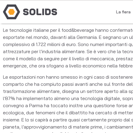
La fiera
Le tecnologie italiane per il food&beverage hanno confermato
esportate nel mondo, davanti alla Germania. E segnano un ulte
complessivo di 1.722 milioni di euro. Sono numeri importanti 
attrezzature per l’industria alimentare. Se è vero che la tec
come il modello da seguire per il livello di meccanica, prestaz
emergenze, che ora sfogano a livello economico nella febbre del
Le esportazioni non hanno smesso in ogni caso di sostenere l
comparto che ha compiuto passi avanti anche sul fronte della
trasformazione alimentare, disegna un settore aperto alla s
l’87% ha implementato almeno una tecnologia digitale, sopratt
convegno a Parma ha toccato inoltre una questione forse anco
ecologica, due fenomeni che il dibattito ha cercato di mette
insieme. E lo si capirà a partire quasi certamente proprio da
pianeta, l’approvvigionamento di materie prime, i cambiamenti 