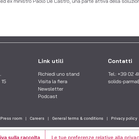
ed ex ministro Paolo De Castro, una parte attiva della soluzio
Link utili
Contatti
.
Richiedi uno stand
Tel.: +39 02 
 15
Visita la fiera
solids-parma
Newsletter
Podcast
Press room
|
Careers
|
General terms & conditions
|
Privacy policy
iva sulla raccolta
Le tue preferenze relative alla priva