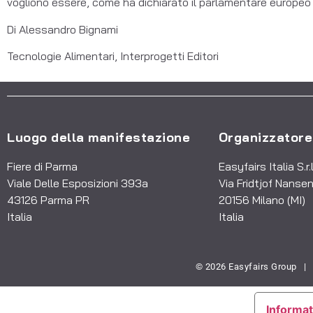
vogliono essere, come ha dichiarato il parlamentare europeo 
Di Alessandro Bignami
Tecnologie Alimentari, Interprogetti Editori
Luogo della manifestazione
Organizzatore
Fiere di Parma
Easyfairs Italia S.r.l
Viale Delle Esposizioni 393a
Via Fridtjof Nansen
43126 Parma PR
20156 Milano (MI)
Italia
Italia
© 2026 Easyfairs Group
|
Informat