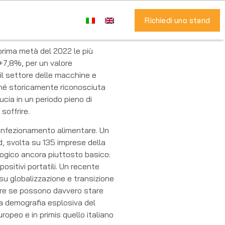
Richiedi uno stand
prima metà del 2022 le più
 +7,8%, per un valore
 il settore delle macchine e
iché storicamente riconosciuta
ucia in un periodo pieno di
soffrire.
confezionamento alimentare. Un
d, svolta su 135 imprese della
logico ancora piuttosto basico:
sitivi portatili. Un recente
su globalizzazione e transizione
pire se possono davvero stare
la demografia esplosiva del
ropeo e in primis quello italiano