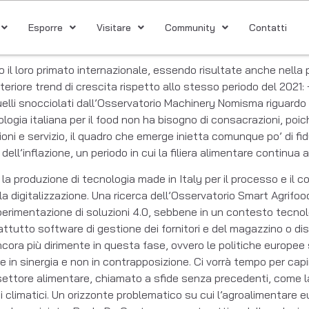
Esporre
Visitare
Community
Contatti
 il loro primato internazionale, essendo risultate anche nella 
riore trend di crescita rispetto allo stesso periodo del 2021:
quelli snocciolati dall’Osservatorio Machinery Nomisma riguardo
nologia italiana per il food non ha bisogno di consacrazioni, po
ioni e servizio, il quadro che emerge inietta comunque po’ di fid
l’inflazione, un periodo in cui la filiera alimentare continua a 
a produzione di tecnologia made in Italy per il processo e il 
 digitalizzazione. Una ricerca dell’Osservatorio Smart Agrifoo
perimentazione di soluzioni 4.0, sebbene in un contesto tecno
utto software di gestione dei fornitori e del magazzino o dispo
ra più dirimente in questa fase, ovvero le politiche europee 
re in sinergia e non in contrapposizione. Ci vorrà tempo per ca
l settore alimentare, chiamato a sfide senza precedenti, come 
climatici. Un orizzonte problematico su cui l’agroalimentare eu