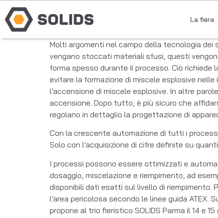
La fiera
Molti argomenti nel campo della tecnologia dei so
vengano stoccati materiali sfusi, questi vengono 
forma spesso durante il processo. Ciò richiede l
evitare la formazione di miscele esplosive nell
l’accensione di miscele esplosive. In altre par
accensione. Dopo tutto, è più sicuro che affidar
regolano in dettaglio la progettazione di appar
Con la crescente automazione di tutti i processi
Solo con l’acquisizione di cifre definite su quant
I processi possono essere ottimizzati e automati
dosaggio, miscelazione e riempimento, ad esempi
disponibili dati esatti sul livello di riempimento.
l’area pericolosa secondo le linee guida ATEX. S
propone al trio fieristico SOLIDS Parma il 14 e 1