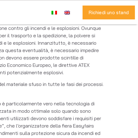
Richiedi uno stand
one contro gli incendi e le esplosioni. Ovunque
r il trasporto e la spedizione, la polvere si
 e le esplosioni. Innanzitutto, è necessario
zza questa eventualità, è necessario impedire
on devono essere prodotte scintille di
azio Economico Europeo, le direttive ATEX
nti potenzialmente esplosivi.
l materiale sfuso in tutte le fasi dei processi.
ò è particolarmente vero nella tecnologia di
lizzata in modo ottimale solo quando sono
nenti utilizzati devono soddisfare i requisiti per
, che l’organizzatore della fiera Easyfairs
ondimenti sulla protezione sicura da incendi ed