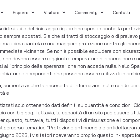
Esporre
Visitare
Community
Contatti
lidi sfusi e del riciclaggio riguardano spesso anche la protezi
sempre spostati. Sia che si tratti di stoccaggio o di prelievo pe
a massima cautela e una maggiore protezione contro gli incendi
e immediate vicinanze. Se non è possibile escludere con sicure
ole, non devono essere raggiunte temperature di accensione e n
si al “principio della speranza” che non accada nulla. Nello Sp
ecchiature e componenti che possono essere utilizzati in ambie
, aumenta anche la necessità di informazioni sulle condizioni de
ità e
zzati solo ottenendo dati definiti su quantità e condizioni. Ci
o con big bag. Tuttavia, la capacità di un silo può essere uti
 Per questo, tuttavia, tutti i dispositivi di misurazione e i compo
ul percorso tematico “Protezione antincendio e antideflagrante”
5 giugno 2023, i visitatori riceveranno proprio questo in- approf