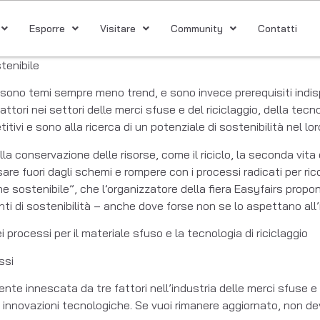
Esporre
Visitare
Community
Contatti
tenibile
e sono temi sempre meno trend, e sono invece prerequisiti indis
ttori nei settori delle merci sfuse e del riciclaggio, della tec
ivi e sono alla ricerca di un potenziale di sostenibilità nel lor
lla conservazione delle risorse, come il riciclo, la seconda vita 
sare fuori dagli schemi e rompere con i processi radicati per 
 sostenibile”, che l’organizzatore della fiera Easyfairs propon
nti di sostenibilità – anche dove forse non se lo aspettano all’i
 processi per il materiale sfuso e la tecnologia di riciclaggio
ssi
 innescata da tre fattori nell’industria delle merci sfuse e del
 innovazioni tecnologiche. Se vuoi rimanere aggiornato, non de