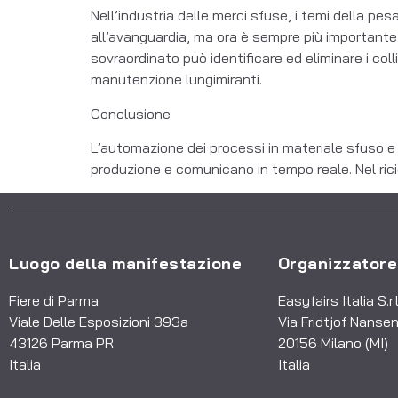
Nell’industria delle merci sfuse, i temi della p
all’avanguardia, ma ora è sempre più importante 
sovraordinato può identificare ed eliminare i col
manutenzione lungimiranti.
Conclusione
L’automazione dei processi in materiale sfuso e 
produzione e comunicano in tempo reale. Nel ricicl
Luogo della manifestazione
Organizzatore
Fiere di Parma
Easyfairs Italia S.r.l
Viale Delle Esposizioni 393a
Via Fridtjof Nansen
43126 Parma PR
20156 Milano (MI)
Italia
Italia