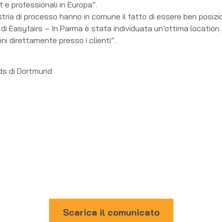
t e professionali in Europa”.
dustria di processo hanno in comune il fatto di essere ben posizi
di Easyfairs – In Parma è stata individuata un’ottima location p
oni direttamente presso i clienti”.
ids di Dortmund
Scarica il comunicato