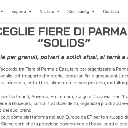
Esporre
Visitare
Community
Contatti
EGLIE FIERE DI PARMA
“SOLIDS”
ie per granuli, polveri e solidi sfusi, si terrà
accordo fra Fiere di Parma e Easyfairs per organizzare a Parma l
alisi e il trasporto di materiali granulari fini e grossolani. L’e
, mineraria, estrattiva, alimentare e mangimistica, metallurgica,
pee: Dortmund, Anversa, Rotterdam, Zurigo e Cracovia. Per l’Italia
e a Bruxelles, conta 750 dipendenti, organizza più di 200 eve
o dei suoi brand.
celti come piattaforma nel sud Europa da EF per lo sviluppo de
 Siamo certi che la posizione baricentrica e i bassi costi di ge